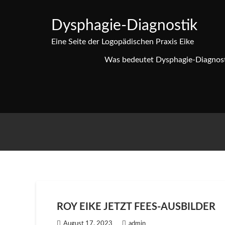
Skip
to
Dysphagie-Diagnostik
content
Eine Seite der Logopädischen Praxis Eike
Was bedeutet Dysphagie-Diagnos
ROY EIKE JETZT FEES-AUSBILDER
August 17, 2023
admin